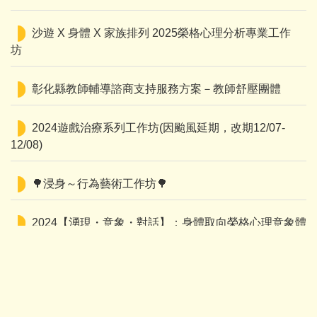
沙遊 X 身體 X 家族排列 2025榮格心理分析專業工作
坊
彰化縣教師輔導諮商支持服務方案－教師舒壓團體
2024遊戲治療系列工作坊(因颱風延期，改期12/07-
12/08)
🌳浸身～行為藝術工作坊🌳
2024【湧現・意象・對話】：身體取向榮格心理意象體
現跨專業國際研討會
112-2哀傷失落心理x 職人手作系列講座與工作坊