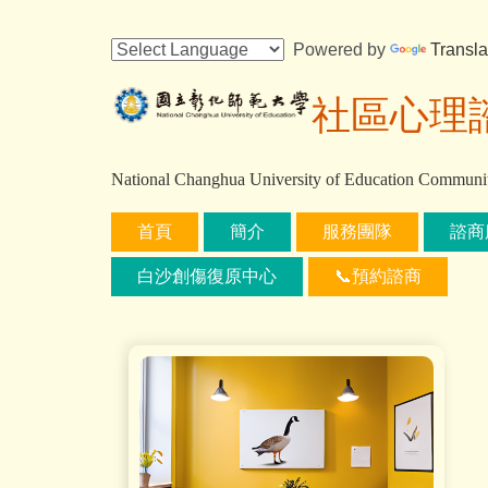
跳
到
Powered by
Transla
主
要
社區心理
內
容
區
National Changhua University of Education Communi
首頁
簡介
服務團隊
諮商
白沙創傷復原中心
📞預約諮商