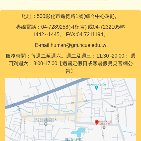
地址：500彰化市進德路1號(綜合中心3樓)。
專線電話：04-7289258(可留言) 或04-7232105轉
1442∼1445。 FAX:04-7211194。
語言
:華語
現職
:本中心行政人員
E-mail:human@gm.ncue.edu.tw
林珮鈺
服務時間：每週二至週六。週二及週三：11:30 -20:00； 週
四到週六：8:00-17:00【遇國定假日或寒暑假另見官網公
告】