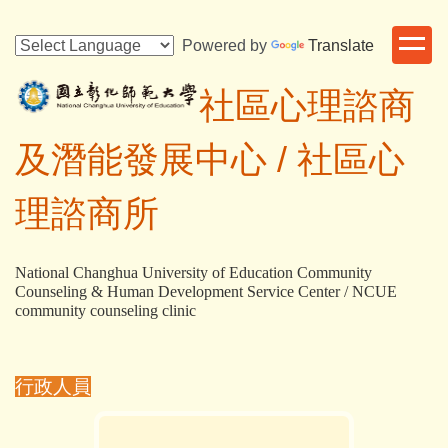
跳
到
Powered by
Translate
主
要
社區心理諮商
內
容
及潛能發展中心 /
社區心
區
理諮商所
National Changhua University of Education Community
Counseling & Human Development Service Center / NCUE
community counseling clinic
行政人員