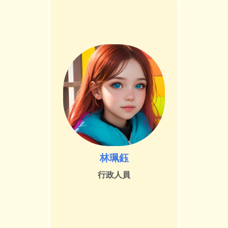
▶看更多關於謝麗紅諮商心理師
語言
:華語
、
台語
學系博士
學歷
:彰化師範大學輔導與諮商
學系教授兼本中心主任
現職
:彰化師範大學輔導與諮商
謝麗紅
林珮鈺
行政人員