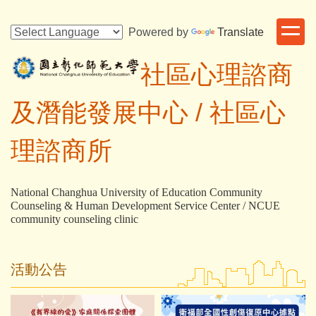
跳
到
Powered by
Translate
主
要
社區心理諮商
內
容
及潛能發展中心 /
社區心
區
理諮商所
National Changhua University of Education Community
Counseling & Human Development Service Center / NCUE
community counseling clinic
活動公告