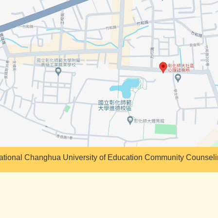
tional Changhua University of Education Community Counseli