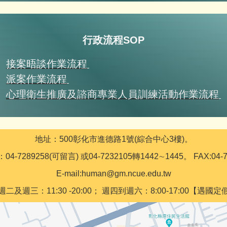
行政流程SOP
接案晤談作業流程
派案作業流程
心理衛生推廣及諮商專業人員訓練活動作業流程
地址：500彰化市進德路1號(綜合中心3樓)。
4-7289258(可留言) 或04-7232105轉1442∼1445。 FAX:04-7
E-mail:human@gm.ncue.edu.tw
週三：11:30 -20:00； 週四到週六：8:00-17:00【