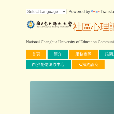
跳
到
Powered by
Transla
主
要
社區心理
內
容
區
National Changhua University of Education Communi
首頁
簡介
服務團隊
諮商
白沙創傷復原中心
📞預約諮商