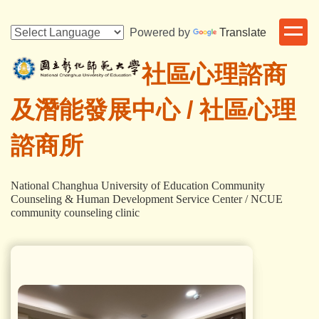
跳
到
Powered by
Translate
主
要
社區心理諮商
內
容
及潛能發展中心 /
社區心理
區
諮商所
National Changhua University of Education Community
Counseling & Human Development Service Center / NCUE
community counseling clinic