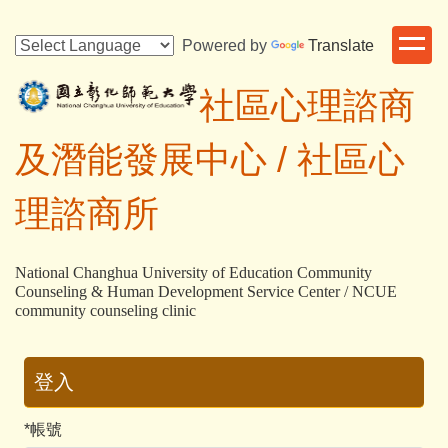
跳
到
Powered by
Translate
主
要
社區心理諮商
內
容
及潛能發展中心 /
社區心
區
理諮商所
National Changhua University of Education Community
Counseling & Human Development Service Center / NCUE
community counseling clinic
登入
*
帳號